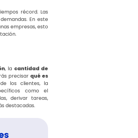
tiempos récord. Las
s demandas. En este
anas empresas, esto
tación.
ón
, la
cantidad de
rás precisar
qué es
e los clientes, la
ecíficos como el
s, derivar tareas,
más destacadas.