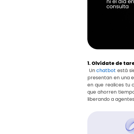
1. Olvídate de ta
Un
chatbot
está si
presentan en una em
en que realices tu
que ahorren tiempo 
liberando a agentes