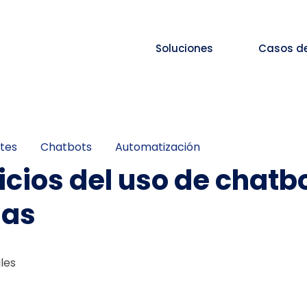
Soluciones
Casos d
ntes
Chatbots
Automatización
icios del uso de chatb
as
iles