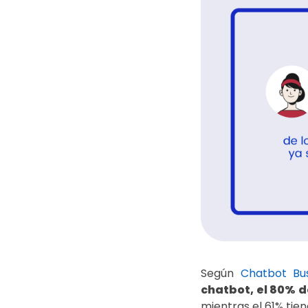
Según
Chatbot Bu
chatbot, el 80% d
mientras el 61% ti